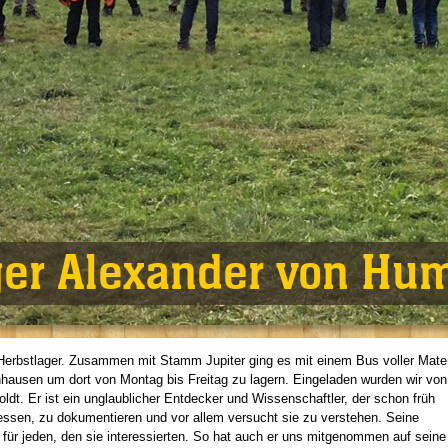
ger Alexander von Hu
rbstlager. Zusammen mit Stamm Jupiter ging es mit einem Bus voller Mater
usen um dort von Montag bis Freitag zu lagern. Eingeladen wurden wir vo
dt. Er ist ein unglaublicher Entdecker und Wissenschaftler, der schon früh
ssen, zu dokumentieren und vor allem versucht sie zu verstehen. Seine
 für jeden, den sie interessierten. So hat auch er uns mitgenommen auf seine