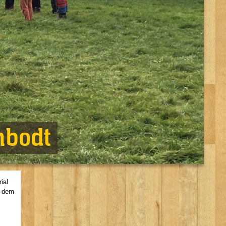
mbodt
ial
n dem