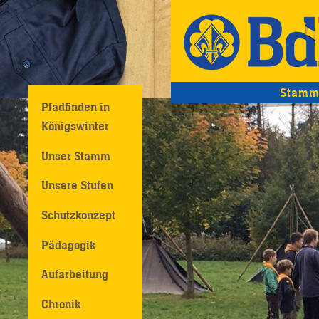
Stamm
Pfadfinden in
Königswinter
Unser Stamm
Unsere Stufen
Schutzkonzept
Pädagogik
Aufarbeitung
Chronik