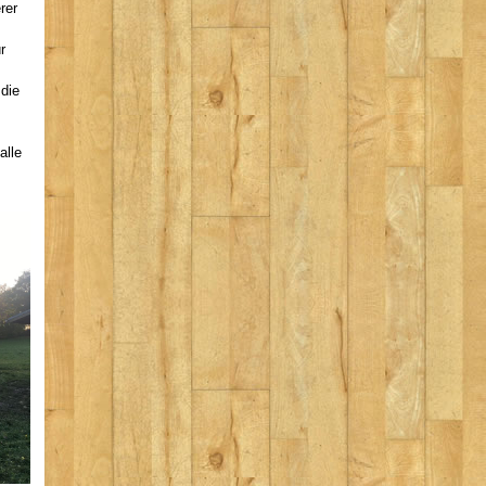
rer
r
die
alle