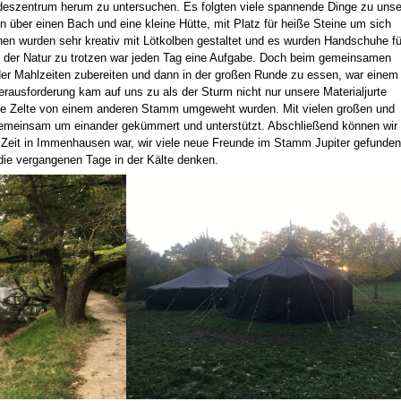
deszentrum herum zu untersuchen. Es folgten viele spannende Dinge zu unse
 über einen Bach und eine kleine Hütte, mit Platz für heiße Steine um sich
en wurden sehr kreativ mit Lötkolben gestaltet und es wurden Handschuhe fü
 der Natur zu trotzen war jeden Tag eine Aufgabe. Doch beim gemeinsamen
er Mahlzeiten zubereiten und dann in der großen Runde zu essen, war einem 
erausforderung kam auf uns zu als der Sturm nicht nur unsere Materialjurte
le Zelte von einem anderen Stamm umgeweht wurden. Mit vielen großen und
gemeinsam um einander gekümmert und unterstützt. Abschließend können wir 
 Zeit in Immenhausen war, wir viele neue Freunde im Stamm Jupiter gefunden
die vergangenen Tage in der Kälte denken.