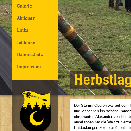
Galerie
Aktionen
Links
Jobbörse
Datenschutz
Impressum
Herbstla
Der Stamm Oberon war auf dem He
und Menschen ins schöne Immenha
ehrenwerten Alexander von Humbol
angefangen hat die Welt zu verme
Entdeckungen zeigte er öffentlich