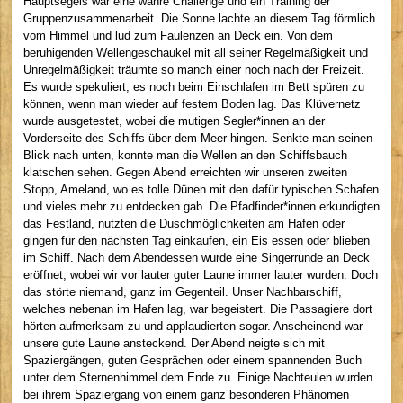
Hauptsegels war eine wahre Challenge und ein Training der
Gruppenzusammenarbeit. Die Sonne lachte an diesem Tag förmlich
vom Himmel und lud zum Faulenzen an Deck ein. Von dem
beruhigenden Wellengeschaukel mit all seiner Regelmäßigkeit und
Unregelmäßigkeit träumte so manch einer noch nach der Freizeit.
Es wurde spekuliert, es noch beim Einschlafen im Bett spüren zu
können, wenn man wieder auf festem Boden lag. Das Klüvernetz
wurde ausgetestet, wobei die mutigen Segler*innen an der
Vorderseite des Schiffs über dem Meer hingen. Senkte man seinen
Blick nach unten, konnte man die Wellen an den Schiffsbauch
klatschen sehen. Gegen Abend erreichten wir unseren zweiten
Stopp, Ameland, wo es tolle Dünen mit den dafür typischen Schafen
und vieles mehr zu entdecken gab. Die Pfadfinder*innen erkundigten
das Festland, nutzten die Duschmöglichkeiten am Hafen oder
gingen für den nächsten Tag einkaufen, ein Eis essen oder blieben
im Schiff. Nach dem Abendessen wurde eine Singerrunde an Deck
eröffnet, wobei wir vor lauter guter Laune immer lauter wurden. Doch
das störte niemand, ganz im Gegenteil. Unser Nachbarschiff,
welches nebenan im Hafen lag, war begeistert. Die Passagiere dort
hörten aufmerksam zu und applaudierten sogar. Anscheinend war
unsere gute Laune ansteckend. Der Abend neigte sich mit
Spaziergängen, guten Gesprächen oder einem spannenden Buch
unter dem Sternenhimmel dem Ende zu. Einige Nachteulen wurden
bei ihrem Spaziergang von einem ganz besonderen Phänomen