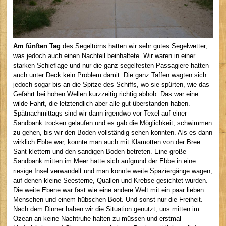
Am fünften Tag
des Segeltörns hatten wir sehr gutes Segelwetter,
was jedoch auch einen Nachteil beinhaltete. Wir waren in einer
starken Schieflage und nur die ganz segelfesten Passagiere hatten
auch unter Deck kein Problem damit. Die ganz Taffen wagten sich
jedoch sogar bis an die Spitze des Schiffs, wo sie spürten, wie das
Gefährt bei hohen Wellen kurzzeitig richtig abhob. Das war eine
wilde Fahrt, die letztendlich aber alle gut überstanden haben.
Spätnachmittags sind wir dann irgendwo vor Texel auf einer
Sandbank trocken gelaufen und es gab die Möglichkeit, schwimmen
zu gehen, bis wir den Boden vollständig sehen konnten. Als es dann
wirklich Ebbe war, konnte man auch mit Klamotten von der Bree
Sant klettern und den sandigen Boden betreten. Eine große
Sandbank mitten im Meer hatte sich aufgrund der Ebbe in eine
riesige Insel verwandelt und man konnte weite Spaziergänge wagen,
auf denen kleine Seesterne, Quallen und Krebse gesichtet wurden.
Die weite Ebene war fast wie eine andere Welt mit ein paar lieben
Menschen und einem hübschen Boot. Und sonst nur die Freiheit.
Nach dem Dinner haben wir die Situation genutzt, uns mitten im
Ozean an keine Nachtruhe halten zu müssen und erstmal