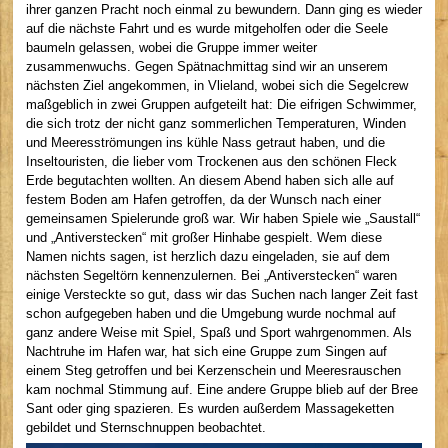
ihrer ganzen Pracht noch einmal zu bewundern. Dann ging es wieder
auf die nächste Fahrt und es wurde mitgeholfen oder die Seele
baumeln gelassen, wobei die Gruppe immer weiter
zusammenwuchs. Gegen Spätnachmittag sind wir an unserem
nächsten Ziel angekommen, in Vlieland, wobei sich die Segelcrew
maßgeblich in zwei Gruppen aufgeteilt hat: Die eifrigen Schwimmer,
die sich trotz der nicht ganz sommerlichen Temperaturen, Winden
und Meeresströmungen ins kühle Nass getraut haben, und die
Inseltouristen, die lieber vom Trockenen aus den schönen Fleck
Erde begutachten wollten. An diesem Abend haben sich alle auf
festem Boden am Hafen getroffen, da der Wunsch nach einer
gemeinsamen Spielerunde groß war. Wir haben Spiele wie „Saustall“
und „Antiverstecken“ mit großer Hinhabe gespielt. Wem diese
Namen nichts sagen, ist herzlich dazu eingeladen, sie auf dem
nächsten Segeltörn kennenzulernen. Bei „Antiverstecken“ waren
einige Versteckte so gut, dass wir das Suchen nach langer Zeit fast
schon aufgegeben haben und die Umgebung wurde nochmal auf
ganz andere Weise mit Spiel, Spaß und Sport wahrgenommen. Als
Nachtruhe im Hafen war, hat sich eine Gruppe zum Singen auf
einem Steg getroffen und bei Kerzenschein und Meeresrauschen
kam nochmal Stimmung auf. Eine andere Gruppe blieb auf der Bree
Sant oder ging spazieren. Es wurden außerdem Massageketten
gebildet und Sternschnuppen beobachtet.