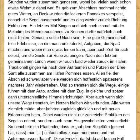
Stunden wurden zusammen genossen, wobei bei vielen auch schon
etwas Wehmut dabei war. Es gab zum Abschluss nochmal richtig
gutes Wetter, an Deck wurden die leckeren Pancakes verspeist,
danach die Segel ausgepackt und es ging wieder zurück Richtung
Enkhuizen. Ein letztes Mal Singen und sich noch einmal mit der
Melodie des Meeresrauschens zu Sonnen durfte natürlich auch
nicht fehlen. Genauso sollte Urlaub sein. Eine gute Gemeinschaft,
tolle Erlebnisse, an die man zurückdenkt, Aufgaben, die Spaß
machen und wobei man etwas lernen kann, aber auch Zeit für sich
selbst, um die Seele zur Ruhe zu bringen. Nach dem letzten
gemeinsamen Lunch waren wir auch bald wieder zurück im Hafen.
Traditionell gingen wir nach dem Aufräumen und Putzen der Bree
Sant alle zusammen am Hafen Pommes essen. Allen fiel der
Abschied schwer, aber viele werden sich hoffentlich spätestens
nächstes Jahr wiedersehen. Und so trennten sich die Wege, einige
fuhren mit dem Auto, andere mit dem Zug, in gleiche und später
dann unterschiedliche Himmelsrichtungen. Aber auch wenn sich
unsere Wege trennten, im Herzen bleiben wir verbunden. Alle waren
ziemlich müde, aber kehrten zugleich glücklich und mit neuen
Erfahrungen heim. Dabei wurden nicht nur zahlreiche Praktiken des
Segelns erlernt, sondern auch neue Essgewohnheiten verinnerlicht.
So berichtete ein Pfadfinder, dass er „auf dem Segeltörn [gelernt
hat, dass] man […] einfach alles zusammenmixen und mit
Apfelmus essen [kann]“. Diese Freizeit darfst du auf keinen Fall