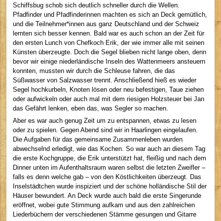
Schiffsbug schob sich deutlich schneller durch die Wellen.
Pfadfinder und Pfadfinderinnen machten es sich an Deck gemütlich,
und die Teilnehmer*innen aus ganz Deutschland und der Schweiz
lernten sich besser kennen. Bald war es auch schon an der Zeit für
den ersten Lunch von Chefkoch Erik, der wie immer alle mit seinen
Künsten überzeugte. Doch die Segel blieben nicht lange oben, denn
bevor wir einige niederländische Inseln des Wattenmeers ansteuern
konnten, mussten wir durch die Schleuse fahren, die das
Süßwasser von Salzwasser trennt. Anschließend hieß es wieder
Segel hochkurbeln, Knoten lösen oder neu befestigen, Taue ziehen
oder aufwickeln oder auch mal mit dem riesigen Holzsteuer bei Jan
das Gefährt lenken, eben das, was Segler so machen.
Aber es war auch genug Zeit um zu entspannen, etwas zu lesen
oder zu spielen. Gegen Abend sind wir in Haarlingen eingelaufen.
Die Aufgaben für das gemeinsame Zusammenleben wurden
abwechselnd erledigt, wie das Kochen. So war auch an diesem Tag
die erste Kochgruppe, die Erik unterstützt hat, fleißig und nach dem
Dinner unten im Aufenthaltsraum waren selbst die letzten Zweifler –
falls es denn welche gab – von den Köstlichkeiten überzeugt. Das
Inselstädtchen wurde inspiziert und der schöne holländische Stil der
Häuser bewundert. An Deck wurde auch bald die erste Singerunde
eröffnet, wobei gute Stimmung aufkam und aus den zahlreichen
Liederbüchern der verschiedenen Stämme gesungen und Gitarre