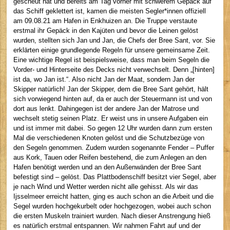
gescheut hat und bereits am Tag vorher mit schwerem Gepäck auf
das Schiff geklettert ist, kamen die meisten Segler*innen offiziell
am 09.08.21 am Hafen in Enkhuizen an. Die Truppe verstaute
erstmal ihr Gepäck in den Kajüten und bevor die Leinen gelöst
wurden, stellten sich Jan und Jan, die Chefs der Bree Sant, vor. Sie
erklärten einige grundlegende Regeln für unsere gemeinsame Zeit.
Eine wichtige Regel ist beispielsweise, dass man beim Segeln die
Vorder- und Hinterseite des Decks nicht verwechselt. Denn „[hinten]
ist da, wo Jan ist.“. Also nicht Jan der Maat, sondern Jan der
Skipper natürlich! Jan der Skipper, dem die Bree Sant gehört, hält
sich vorwiegend hinten auf, da er auch der Steuermann ist und von
dort aus lenkt. Dahingegen ist der andere Jan der Matrose und
wechselt stetig seinen Platz. Er weist uns in unsere Aufgaben ein
und ist immer mit dabei. So gegen 12 Uhr wurden dann zum ersten
Mal die verschiedenen Knoten gelöst und die Schutzbezüge von
den Segeln genommen. Zudem wurden sogenannte Fender – Puffer
aus Kork, Tauen oder Reifen bestehend, die zum Anlegen an den
Hafen benötigt werden und an den Außenwänden der Bree Sant
befestigt sind – gelöst. Das Plattbodenschiff besitzt vier Segel, aber
je nach Wind und Wetter werden nicht alle gehisst. Als wir das
Ijsselmeer erreicht hatten, ging es auch schon an die Arbeit und die
Segel wurden hochgekurbelt oder hochgezogen, wobei auch schon
die ersten Muskeln trainiert wurden. Nach dieser Anstrengung hieß
es natürlich erstmal entspannen. Wir nahmen Fahrt auf und der